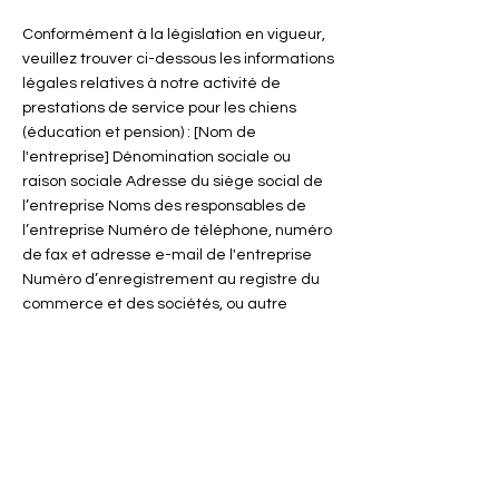
Conformément à la législation en vigueur,
veuillez trouver ci-dessous les informations
légales relatives à notre activité de
prestations de service pour les chiens
(éducation et pension) : [Nom de
l'entreprise] Dénomination sociale ou
raison sociale Adresse du siège social de
l’entreprise Noms des responsables de
l’entreprise Numéro de téléphone, numéro
de fax et adresse e-mail de l'entreprise
Numéro d’enregistrement au registre du
commerce et des sociétés, ou autre
autorité applicable à l'activité Numéro
d’identification fiscale Forme juridique de
l’entreprise Montant du Capital Social Si
notre site Web propose des services dans
le cadre d'une activité qui nécessite
l'approbation d'une autorité publique, les
coordonnées de l'autorité de contrôle